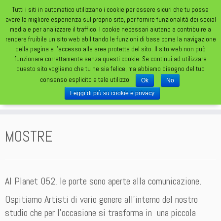
Tutti i siti in automatico utilizzano i cookie per essere sicuri che tu possa
avere la migliore esperienza sul proprio sito, per fornire funzionalità dei social
media e per analizzare il traffico. I cookie necessari aiutano a contribuire a
rendere fruibile un sito web abilitando le funzioni di base come la navigazione
della pagina e l'accesso alle aree protette del sito. Il sito web non può
funzionare correttamente senza questi cookie. Se continui ad utilizzare
TATUAGGI DA UN FOLLE FOLLE MONDO
questo sito vogliamo che tu ne sia felice, ma abbiamo bisogno del tuo
consenso esplicito a tale utilizzo.
Ok
No
Leggi di più su cookie e privacy
MOSTRE
Al Planet 052, le porte sono aperte alla comunicazione.
Ospitiamo Artisti di vario genere all’interno del nostro
studio che per l’occasione si trasforma in una piccola