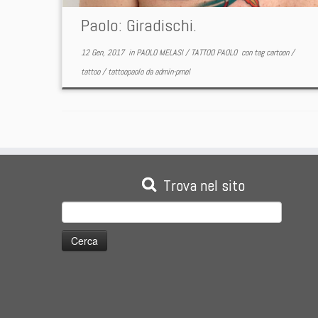
Paolo: Giradischi.
12 Gen, 2017
in
PAOLO MELASI
/
TATTOO PAOLO
con tag
cartoon
/
tattoo
/
tattoopaolo
da
admin-pmel
Trova nel sito
Ricerca
per: