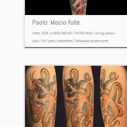
Paolo: Mocio folle.
9 Mar, 2018
in
PAOLO MELASI
/
TATTOO PAOLO
con tag
cartoon
/
color
/
ink
/
paolo
/
paolotattoo
/
tattoopaolo
da
admin-pmel