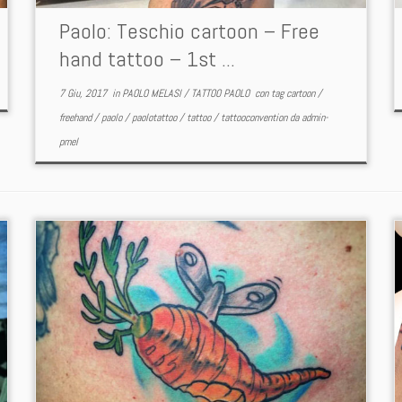
Paolo: Teschio cartoon – Free
hand tattoo – 1st ...
7 Giu, 2017
in
PAOLO MELASI
/
TATTOO PAOLO
con tag
cartoon
/
freehand
/
paolo
/
paolotattoo
/
tattoo
/
tattooconvention
da
admin-
pmel