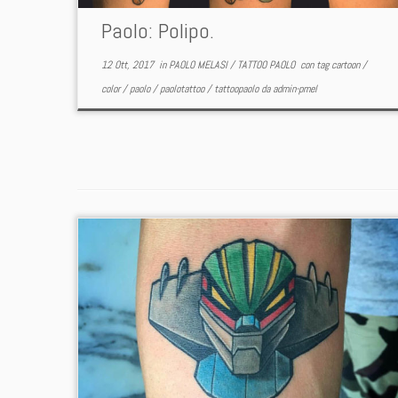
Paolo: Polipo.
12 Ott, 2017
in
PAOLO MELASI
/
TATTOO PAOLO
con tag
cartoon
/
color
/
paolo
/
paolotattoo
/
tattoopaolo
da
admin-pmel