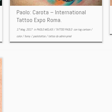
Paolo: Carota – International
Tattoo Expo Roma.
17 Mag, 2017
in
PAOLO MELASI
/
TATTOO PAOLO
con tag
cartoon
/
color
/
funny
/
paolotattoo
/
tattoo
da
admin-pmel