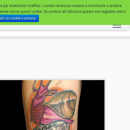
 e per analizzare il traffico. I cookie necessari aiutano a contribuire a rendere
TATUAGGI DA UN FOLLE FOLLE MONDO
amente senza questi cookie. Se continui ad utilizzare questo sito vogliamo che tu
 più su cookie e privacy