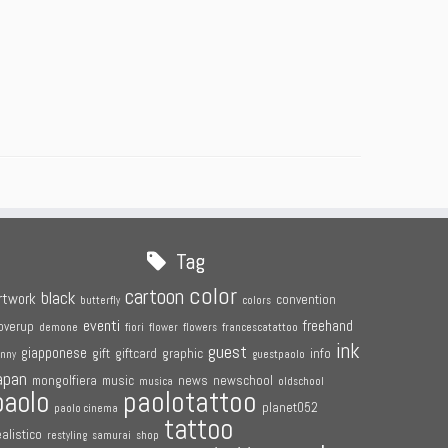
Tag
color
cartoon
black
rtwork
convention
butterfly
colors
eventi
freehand
overup
demone
fiori
flower
flowers
francescatattoo
ink
guest
giapponese
gift
giftcard
graphic
info
unny
guestpaolo
apan
mongolfiera
music
news
newschool
musica
oldschool
paolotattoo
paolo
planet052
paolo cinema
tattoo
ealistico
restyling
samurai
shop