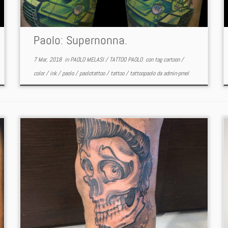
Paolo: Supernonna.
7 Mar, 2018
in
PAOLO MELASI
/
TATTOO PAOLO
con tag
cartoon
/
color
/
ink
/
paolo
/
paolotattoo
/
tattoo
/
tattoopaolo
da
admin-pmel