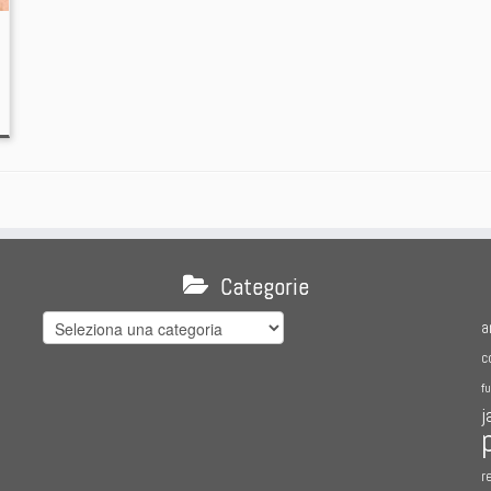
Categorie
Categorie
a
c
f
j
r