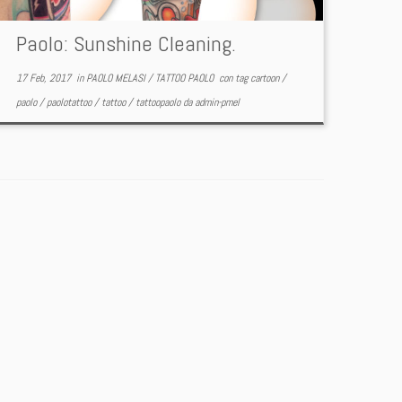
Paolo: Sunshine Cleaning.
17 Feb, 2017
in
PAOLO MELASI
/
TATTOO PAOLO
con tag
cartoon
/
paolo
/
paolotattoo
/
tattoo
/
tattoopaolo
da
admin-pmel