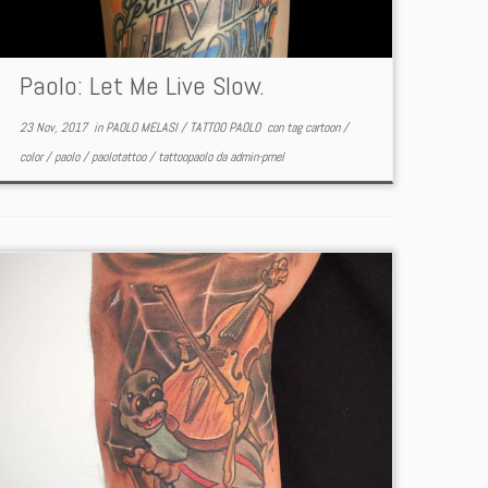
Paolo: Let Me Live Slow.
23 Nov, 2017
in
PAOLO MELASI
/
TATTOO PAOLO
con tag
cartoon
/
color
/
paolo
/
paolotattoo
/
tattoopaolo
da
admin-pmel