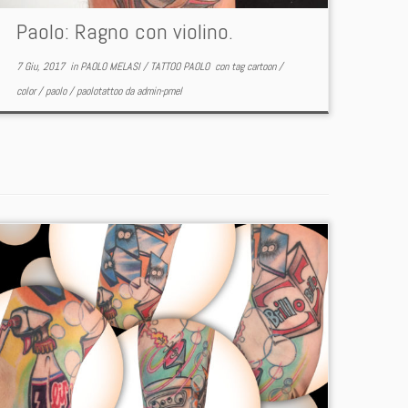
Paolo: Ragno con violino.
7 Giu, 2017
in
PAOLO MELASI
/
TATTOO PAOLO
con tag
cartoon
/
color
/
paolo
/
paolotattoo
da
admin-pmel