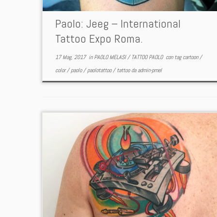
Paolo: Jeeg – International
Tattoo Expo Roma.
17 Mag, 2017
in
PAOLO MELASI
/
TATTOO PAOLO
con tag
cartoon
/
color
/
paolo
/
paolotattoo
/
tattoo
da
admin-pmel