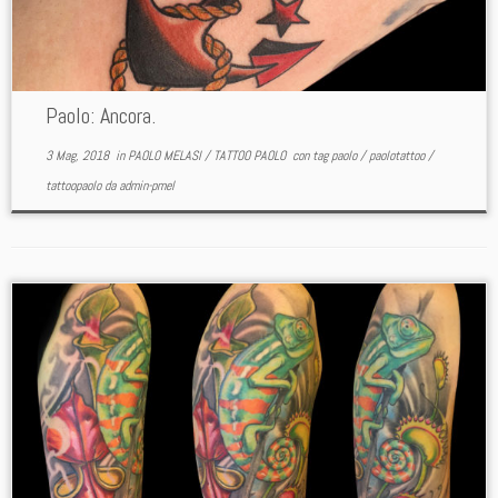
Paolo: Ancora.
3 Mag, 2018
in
PAOLO MELASI
/
TATTOO PAOLO
con tag
paolo
/
paolotattoo
/
tattoopaolo
da
admin-pmel