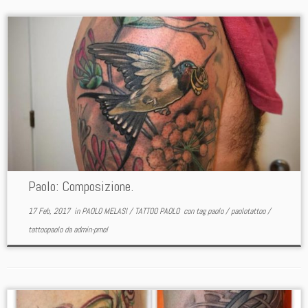
Paolo: Composizione.
17 Feb, 2017
in
PAOLO MELASI
/
TATTOO PAOLO
con tag
paolo
/
paolotattoo
/
tattoopaolo
da
admin-pmel