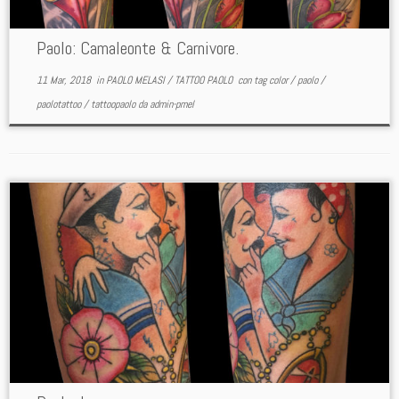
Paolo: Camaleonte & Carnivore.
11 Mar, 2018
in
PAOLO MELASI
/
TATTOO PAOLO
con tag
color
/
paolo
/
paolotattoo
/
tattoopaolo
da
admin-pmel