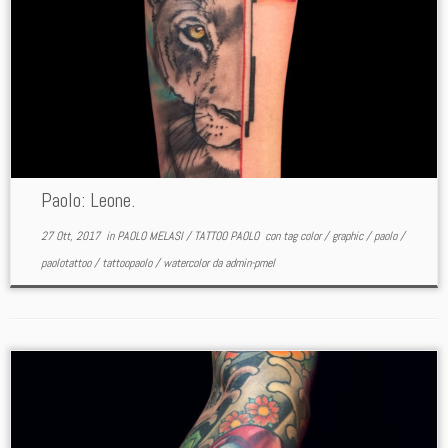
Paolo: Leone.
27 Ott, 2017
in
PAOLO MELASI
/
TATTOO PAOLO
con tag
color
/
graphic
/
paolo
/
paolotattoo
/
tattoopaolo
/
watercolor
da
admin-pmel