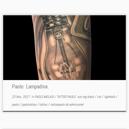
Paolo: Lampadina.
23 Nov, 2017
in
PAOLO MELASI
/
TATTOO PAOLO
con tag
black
/
ink
/
lightbulb
/
paolo
/
paolotattoo
/
tattoo
/
tattoopaolo
da
admin-pmel