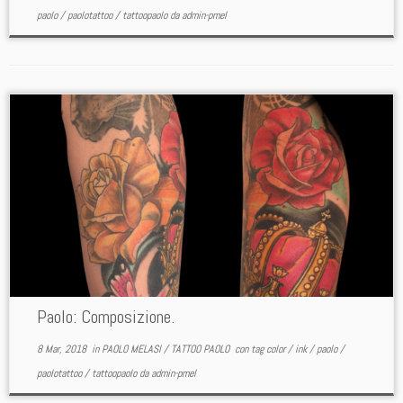
paolo
/
paolotattoo
/
tattoopaolo
da
admin-pmel
Paolo: Composizione.
8 Mar, 2018
in
PAOLO MELASI
/
TATTOO PAOLO
con tag
color
/
ink
/
paolo
/
paolotattoo
/
tattoopaolo
da
admin-pmel