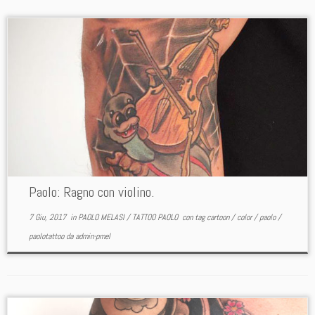
Paolo: Ragno con violino.
7 Giu, 2017
in
PAOLO MELASI
/
TATTOO PAOLO
con tag
cartoon
/
color
/
paolo
/
paolotattoo
da
admin-pmel