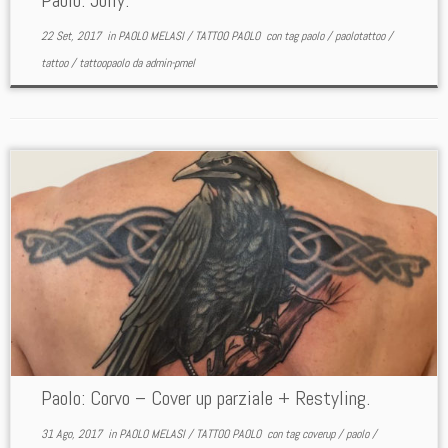
Paolo: Jolly.
22 Set, 2017
in
PAOLO MELASI
/
TATTOO PAOLO
con tag
paolo
/
paolotattoo
/
tattoo
/
tattoopaolo
da
admin-pmel
Paolo: Corvo – Cover up parziale + Restyling.
31 Ago, 2017
in
PAOLO MELASI
/
TATTOO PAOLO
con tag
coverup
/
paolo
/