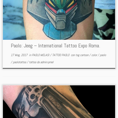
Paolo: Jeeg – International Tattoo Expo Roma.
17 Mag, 2017
in
PAOLO MELASI
/
TATTOO PAOLO
con tag
cartoon
/
color
/
paolo
/
paolotattoo
/
tattoo
da
admin-pmel