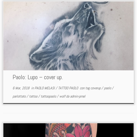
Paolo: Lupo – cover up.
6 Mar, 2018
in
PAOLO MELASI
/
TATTOO PAOLO
con tag
coverup
/
paolo
/
parlottato
/
tattoo
/
tattoopaolo
/
wolf
da
admin-pmel