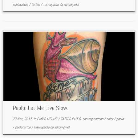
paolotattoo
/
tattoo
/
tattoopaolo
da
admin-pmel
Paolo: Let Me Live Slow.
23 Nov, 2017
in
PAOLO MELASI
/
TATTOO PAOLO
con tag
cartoon
/
color
/
paolo
/
paolotattoo
/
tattoopaolo
da
admin-pmel