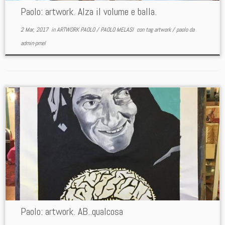
Paolo: artwork. Alza il volume e balla.
2 Mar, 2017
in
ARTWORK PAOLO
/
PAOLO MELASI
con tag
artwork
/
paolo
da
admin-pmel
Paolo: artwork. AB..qualcosa