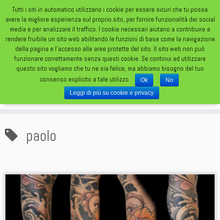
Tutti i siti in automatico utilizzano i cookie per essere sicuri che tu possa
avere la migliore esperienza sul proprio sito, per fornire funzionalità dei social
media e per analizzare il traffico. I cookie necessari aiutano a contribuire a
rendere fruibile un sito web abilitando le funzioni di base come la navigazione
della pagina e l'accesso alle aree protette del sito. Il sito web non può
funzionare correttamente senza questi cookie. Se continui ad utilizzare
TATUAGGI DA UN FOLLE FOLLE MONDO
questo sito vogliamo che tu ne sia felice, ma abbiamo bisogno del tuo
consenso esplicito a tale utilizzo.
Ok
No
Leggi di più su cookie e privacy
paolo