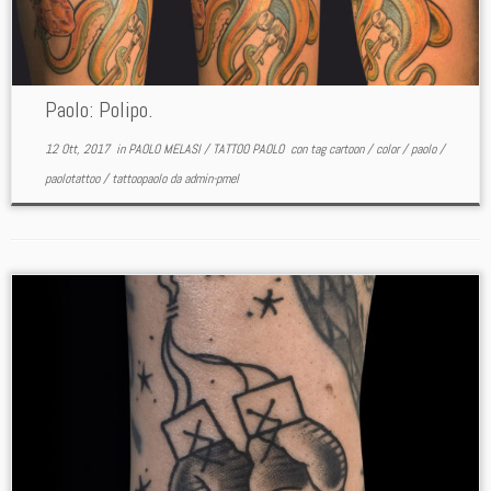
Paolo: Polipo.
12 Ott, 2017
in
PAOLO MELASI
/
TATTOO PAOLO
con tag
cartoon
/
color
/
paolo
/
paolotattoo
/
tattoopaolo
da
admin-pmel