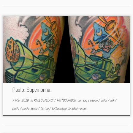
Paolo: Supernonna.
7 Mar, 2018
in
PAOLO MELASI
/
TATTOO PAOLO
con tag
cartoon
/
color
/
ink
/
paolo
/
paolotattoo
/
tattoo
/
tattoopaolo
da
admin-pmel