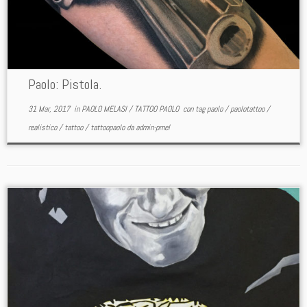
Paolo: Pistola.
31 Mar, 2017
in
PAOLO MELASI
/
TATTOO PAOLO
con tag
paolo
/
paolotattoo
/
realistico
/
tattoo
/
tattoopaolo
da
admin-pmel