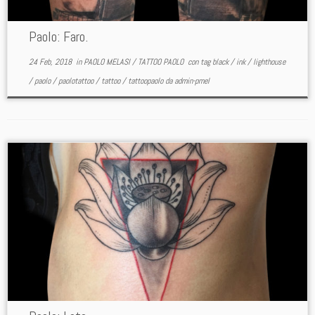
Paolo: Faro.
24 Feb, 2018
in
PAOLO MELASI
/
TATTOO PAOLO
con tag
black
/
ink
/
lighthouse
/
paolo
/
paolotattoo
/
tattoo
/
tattoopaolo
da
admin-pmel