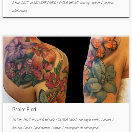
2 Mar, 2017
in
ARTWORK PAOLO
/
PAOLO MELASI
con tag
artwork
/
paolo
da
admin-pmel
Paolo: Fiori.
20 Feb, 2017
in
PAOLO MELASI
/
TATTOO PAOLO
con tag
butterfly
/
colors
/
flowers
/
paolo
/
paolotattoo
/
tattoo
/
tattoopaolo
da
admin-pmel