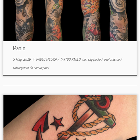
Paolo
3 Mag, 2018
in
PAOLO MELASI
/
TATTOO PAOLO
con tag
paolo
/
paolotattoo
/
tattoopaolo
da
admin-pmel