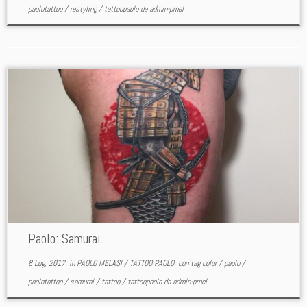
paolotattoo
/
restyling
/
tattoopaolo
da
admin-pmel
Paolo: Samurai.
8 Lug, 2017
in
PAOLO MELASI
/
TATTOO PAOLO
con tag
color
/
paolo
/
paolotattoo
/
samurai
/
tattoo
/
tattoopaolo
da
admin-pmel