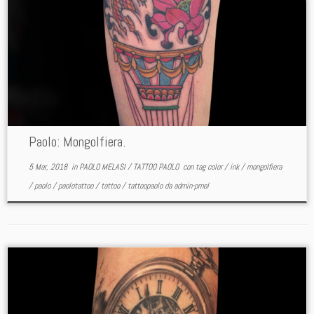
Paolo: Mongolfiera.
5 Mar, 2018
in
PAOLO MELASI
/
TATTOO PAOLO
con tag
color
/
ink
/
mongolfiera
/
paolo
/
paolotattoo
/
tattoo
/
tattoopaolo
da
admin-pmel