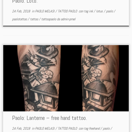
Paolo: Loto.
24 Feb, 2018
in
PAOLO MELASI
/
TATTOO PAOLO
con tag
ink
/
lotus
/
paolo
/
paolotattoo
/
tattoo
/
tattoopaolo
da
admin-pmel
Paolo: Lanterne – free hand tattoo.
24 Feb, 2018
in
PAOLO MELASI
/
TATTOO PAOLO
con tag
freehand
/
paolo
/