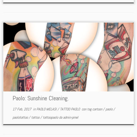
Paolo: Sunshine Cleaning.
17 Feb, 2017
in
PAOLO MELASI
/
TATTOO PAOLO
con tag
cartoon
/
paolo
/
paolotattoo
/
tattoo
/
tattoopaolo
da
admin-pmel