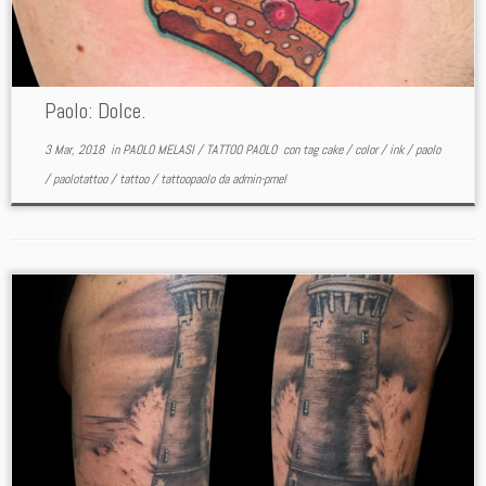
Paolo: Dolce.
3 Mar, 2018
in
PAOLO MELASI
/
TATTOO PAOLO
con tag
cake
/
color
/
ink
/
paolo
/
paolotattoo
/
tattoo
/
tattoopaolo
da
admin-pmel