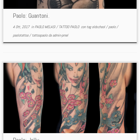
Paolo: Guantoni.
4 Ott, 2017
in
PAOLO MELASI
/
TATTOO PAOLO
con tag
oldschool
/
paolo
/
paolotattoo
/
tattoopaolo
da
admin-pmel