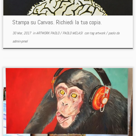
Stampa su Canvas. Richiedi la tua copia.
30 Mar, 2017
in
ARTWORK PAOLO
/
PAOLO MELASI
con tag
artwork
/
paolo
da
admin-pmel