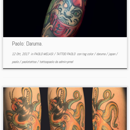
Paolo: Daruma.
12 Ott, 2017
in
PAOLO MELASI
/
TATTOO PAOLO
con tag
color
/
daruma
/
japan
/
paolo
/
paolotattoo
/
tattoopaolo
da
admin-pmel