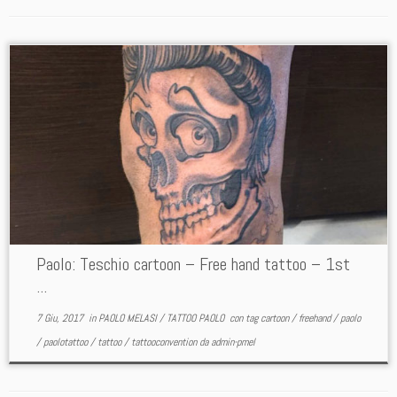
Paolo: Teschio cartoon – Free hand tattoo – 1st
...
7 Giu, 2017
in
PAOLO MELASI
/
TATTOO PAOLO
con tag
cartoon
/
freehand
/
paolo
/
paolotattoo
/
tattoo
/
tattooconvention
da
admin-pmel