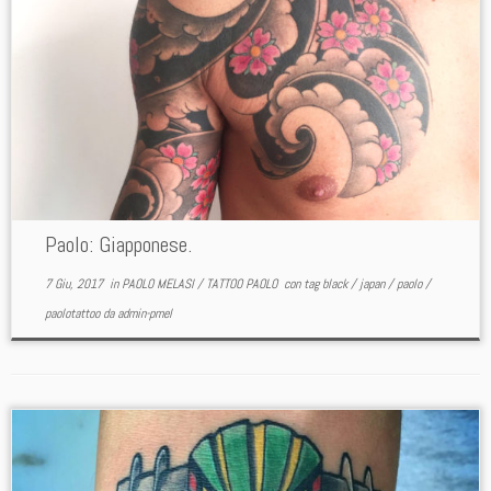
Paolo: Giapponese.
7 Giu, 2017
in
PAOLO MELASI
/
TATTOO PAOLO
con tag
black
/
japan
/
paolo
/
paolotattoo
da
admin-pmel