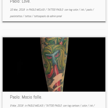
Paolo: Love.
10 Mar, 2018
in
PAOLO MELASI
/
TATTOO PAOLO
con tag
color
/
ink
/
paolo
/
paolotattoo
/
tattoo
/
tattoopaolo
da
admin-pmel
Paolo: Mocio folle.
9 Mar, 2018
in
PAOLO MELASI
/
TATTOO PAOLO
con tag
cartoon
/
color
/
ink
/