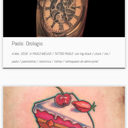
Paolo: Orologio.
4 Mar, 2018
in
PAOLO MELASI
/
TATTOO PAOLO
con tag
black
/
clock
/
ink
/
paolo
/
paolotattoo
/
realistico
/
tattoo
/
tattoopaolo
da
admin-pmel