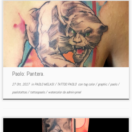
Paolo: Pantera.
27 Ott, 2017
in
PAOLO MELASI
/
TATTOO PAOLO
con tag
color
/
graphic
/
paolo
/
paolotattoo
/
tattoopaolo
/
watercolor
da
admin-pmel