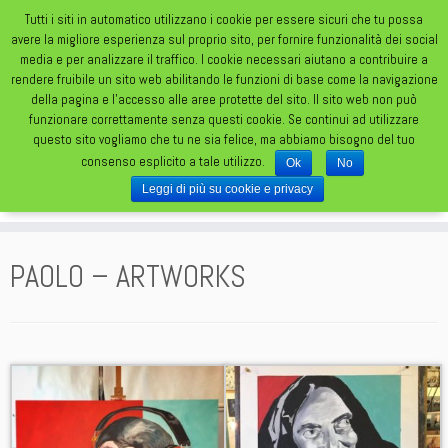
Tutti i siti in automatico utilizzano i cookie per essere sicuri che tu possa
avere la migliore esperienza sul proprio sito, per fornire funzionalità dei social
media e per analizzare il traffico. I cookie necessari aiutano a contribuire a
rendere fruibile un sito web abilitando le funzioni di base come la navigazione
della pagina e l'accesso alle aree protette del sito. Il sito web non può
funzionare correttamente senza questi cookie. Se continui ad utilizzare
TATUAGGI DA UN FOLLE FOLLE MONDO
questo sito vogliamo che tu ne sia felice, ma abbiamo bisogno del tuo
consenso esplicito a tale utilizzo.
Ok
No
Leggi di più su cookie e privacy
PAOLO – ARTWORKS