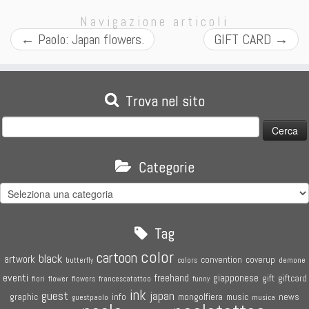
Navigazione articoli
←
Paolo: Japan flowers.
GIFT CARD
→
Trova nel sito
Ricerca
per:
Categorie
Categorie
Tag
color
cartoon
black
artwork
convention
coverup
butterfly
colors
demone
eventi
freehand
giapponese
gift
giftcard
fiori
flower
flowers
francescatattoo
funny
ink
guest
japan
graphic
info
mongolfiera
music
news
guestpaolo
musica