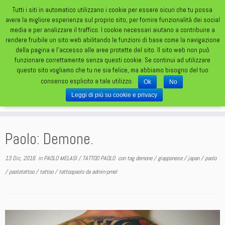
Tutti i siti in automatico utilizzano i cookie per essere sicuri che tu possa
avere la migliore esperienza sul proprio sito, per fornire funzionalità dei social
media e per analizzare il traffico. I cookie necessari aiutano a contribuire a
rendere fruibile un sito web abilitando le funzioni di base come la navigazione
della pagina e l'accesso alle aree protette del sito. Il sito web non può
funzionare correttamente senza questi cookie. Se continui ad utilizzare
TATUAGGI DA UN FOLLE FOLLE MONDO
questo sito vogliamo che tu ne sia felice, ma abbiamo bisogno del tuo
consenso esplicito a tale utilizzo.
Ok
No
Leggi di più su cookie e privacy
Paolo: Demone.
13 Dic, 2016
in
PAOLO MELASI
/
TATTOO PAOLO
con tag
demone
/
giapponese
/
japan
/
paolo
/
paolotattoo
/
tattoo
/
tattoopaolo
da
admin-pmel