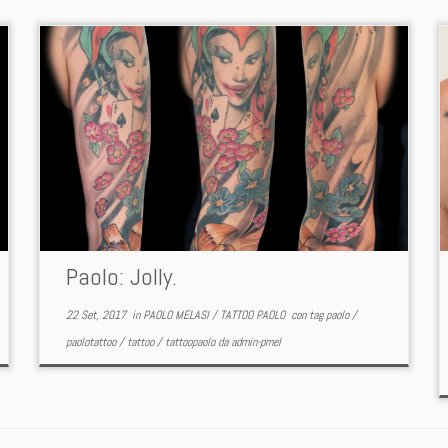
Paolo: Jolly.
22 Set, 2017
in
PAOLO MELASI
/
TATTOO PAOLO
con tag
paolo
/
paolotattoo
/
tattoo
/
tattoopaolo
da
admin-pmel