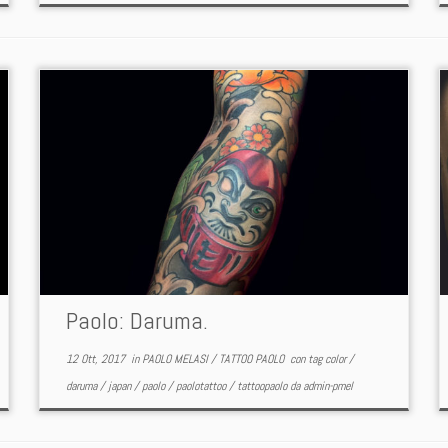
Paolo: Daruma.
12 Ott, 2017
in
PAOLO MELASI
/
TATTOO PAOLO
con tag
color
/
daruma
/
japan
/
paolo
/
paolotattoo
/
tattoopaolo
da
admin-pmel