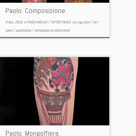
Paolo: Composizione.
8 Mar, 2018
in
PAOLO MELASI
/
TATTOO PAOLO
con tag
color
/
ink
/
paolo
/
paolotattoo
/
tattoopaolo
da
admin-pmel
Paolo: Mongolfiera.