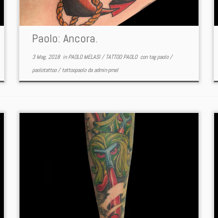
Paolo: Ancora.
3 Mag, 2018
in
PAOLO MELASI
/
TATTOO PAOLO
con tag
paolo
/
paolotattoo
/
tattoopaolo
da
admin-pmel