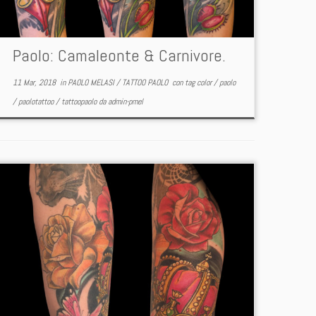
Paolo: Camaleonte & Carnivore.
11 Mar, 2018
in
PAOLO MELASI
/
TATTOO PAOLO
con tag
color
/
paolo
/
paolotattoo
/
tattoopaolo
da
admin-pmel