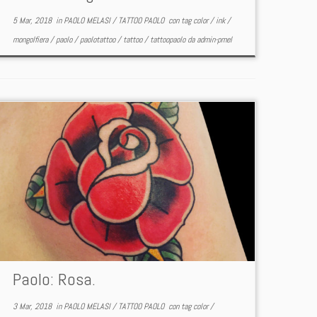
5 Mar, 2018
in
PAOLO MELASI
/
TATTOO PAOLO
con tag
color
/
ink
/
mongolfiera
/
paolo
/
paolotattoo
/
tattoo
/
tattoopaolo
da
admin-pmel
Paolo: Rosa.
3 Mar, 2018
in
PAOLO MELASI
/
TATTOO PAOLO
con tag
color
/