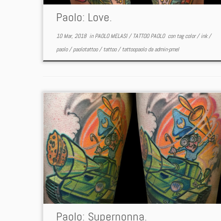
Paolo: Love.
10 Mar, 2018
in
PAOLO MELASI
/
TATTOO PAOLO
con tag
color
/
ink
/
paolo
/
paolotattoo
/
tattoo
/
tattoopaolo
da
admin-pmel
Paolo: Supernonna.