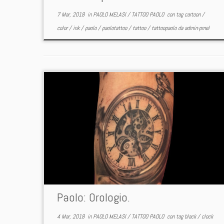
7 Mar, 2018
in
PAOLO MELASI
/
TATTOO PAOLO
con tag
cartoon
/
color
/
ink
/
paolo
/
paolotattoo
/
tattoo
/
tattoopaolo
da
admin-pmel
Paolo: Orologio.
4 Mar, 2018
in
PAOLO MELASI
/
TATTOO PAOLO
con tag
black
/
clock