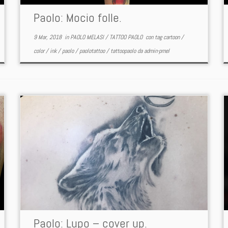
Paolo: Mocio folle.
9 Mar, 2018
in
PAOLO MELASI
/
TATTOO PAOLO
con tag
cartoon
/
color
/
ink
/
paolo
/
paolotattoo
/
tattoopaolo
da
admin-pmel
Paolo: Lupo – cover up.