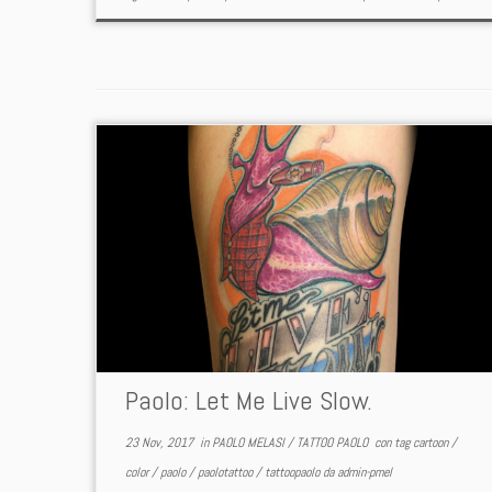
Paolo: Let Me Live Slow.
23 Nov, 2017
in
PAOLO MELASI
/
TATTOO PAOLO
con tag
cartoon
/
color
/
paolo
/
paolotattoo
/
tattoopaolo
da
admin-pmel