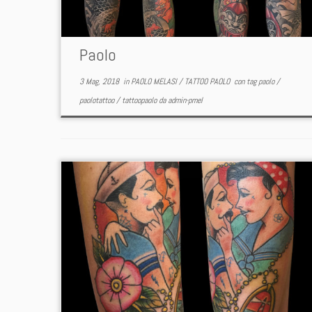
Paolo
3 Mag, 2018
in
PAOLO MELASI
/
TATTOO PAOLO
con tag
paolo
/
paolotattoo
/
tattoopaolo
da
admin-pmel