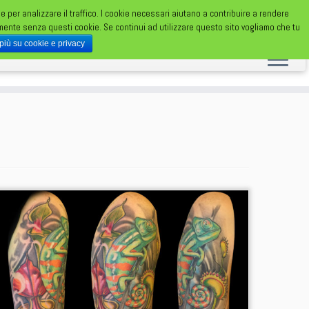
 e per analizzare il traffico. I cookie necessari aiutano a contribuire a rendere
TATUAGGI DA UN FOLLE FOLLE MONDO
amente senza questi cookie. Se continui ad utilizzare questo sito vogliamo che tu
 più su cookie e privacy