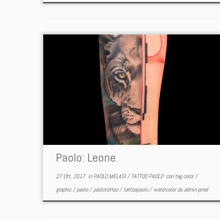
Paolo: Leone.
27 Ott, 2017
in
PAOLO MELASI
/
TATTOO PAOLO
con tag
color
/
graphic
/
paolo
/
paolotattoo
/
tattoopaolo
/
watercolor
da
admin-pmel