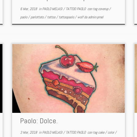
6 Mar, 2018
in
PAOLO MELASI
/
TATTOO PAOLO
con tag
coverup
/
paolo
/
parlottato
/
tattoo
/
tattoopaolo
/
wolf
da
admin-pmel
Paolo: Dolce.
3 Mar, 2018
in
PAOLO MELASI
/
TATTOO PAOLO
con tag
cake
/
color
/