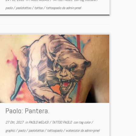
paolo
/
paolotattoo
/
tattoo
/
tattoopaolo
da
admin-pmel
Paolo: Pantera.
27 Ott, 2017
in
PAOLO MELASI
/
TATTOO PAOLO
con tag
color
/
graphic
/
paolo
/
paolotattoo
/
tattoopaolo
/
watercolor
da
admin-pmel