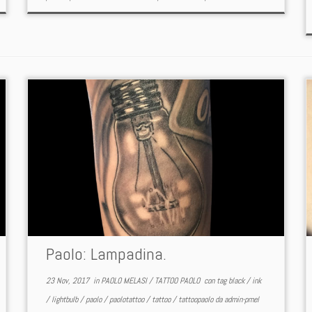
Paolo: Lampadina.
23 Nov, 2017
in
PAOLO MELASI
/
TATTOO PAOLO
con tag
black
/
ink
/
lightbulb
/
paolo
/
paolotattoo
/
tattoo
/
tattoopaolo
da
admin-pmel