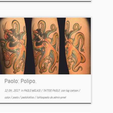
Paolo: Polipo.
12 Ott, 2017
in
PAOLO MELASI
/
TATTOO PAOLO
con tag
cartoon
/
color
/
paolo
/
paolotattoo
/
tattoopaolo
da
admin-pmel