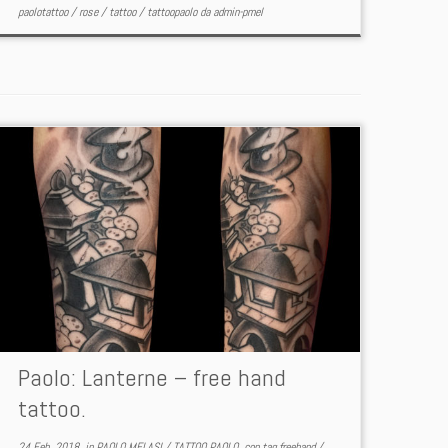
paolotattoo
/
rose
/
tattoo
/
tattoopaolo
da
admin-pmel
Paolo: Lanterne – free hand
tattoo.
24 Feb, 2018
in
PAOLO MELASI
/
TATTOO PAOLO
con tag
freehand
/