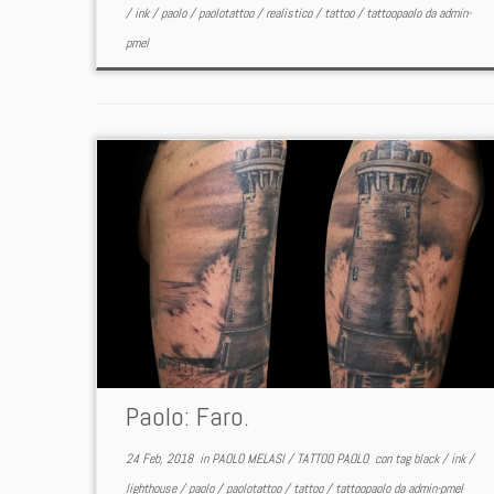
/
ink
/
paolo
/
paolotattoo
/
realistico
/
tattoo
/
tattoopaolo
da
admin-
pmel
Paolo: Faro.
24 Feb, 2018
in
PAOLO MELASI
/
TATTOO PAOLO
con tag
black
/
ink
/
lighthouse
/
paolo
/
paolotattoo
/
tattoo
/
tattoopaolo
da
admin-pmel