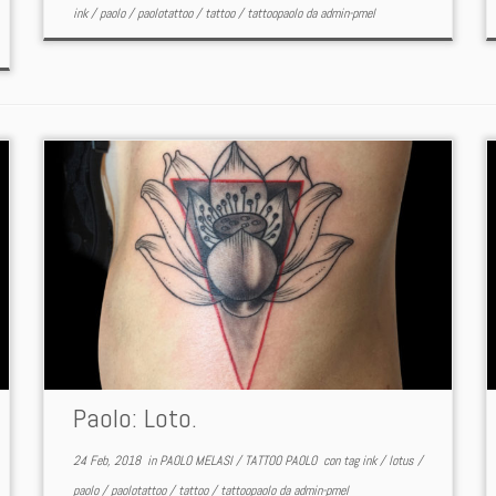
ink
/
paolo
/
paolotattoo
/
tattoo
/
tattoopaolo
da
admin-pmel
Paolo: Loto.
24 Feb, 2018
in
PAOLO MELASI
/
TATTOO PAOLO
con tag
ink
/
lotus
/
paolo
/
paolotattoo
/
tattoo
/
tattoopaolo
da
admin-pmel