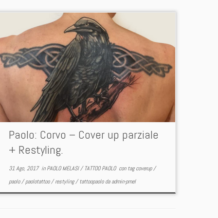
Paolo: Corvo – Cover up parziale
+ Restyling.
31 Ago, 2017
in
PAOLO MELASI
/
TATTOO PAOLO
con tag
coverup
/
paolo
/
paolotattoo
/
restyling
/
tattoopaolo
da
admin-pmel