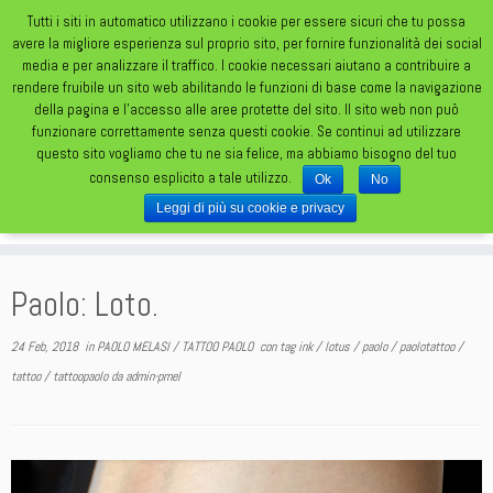
Tutti i siti in automatico utilizzano i cookie per essere sicuri che tu possa
avere la migliore esperienza sul proprio sito, per fornire funzionalità dei social
media e per analizzare il traffico. I cookie necessari aiutano a contribuire a
rendere fruibile un sito web abilitando le funzioni di base come la navigazione
della pagina e l'accesso alle aree protette del sito. Il sito web non può
funzionare correttamente senza questi cookie. Se continui ad utilizzare
TATUAGGI DA UN FOLLE FOLLE MONDO
questo sito vogliamo che tu ne sia felice, ma abbiamo bisogno del tuo
consenso esplicito a tale utilizzo.
Ok
No
Leggi di più su cookie e privacy
Paolo: Loto.
24 Feb, 2018
in
PAOLO MELASI
/
TATTOO PAOLO
con tag
ink
/
lotus
/
paolo
/
paolotattoo
/
tattoo
/
tattoopaolo
da
admin-pmel