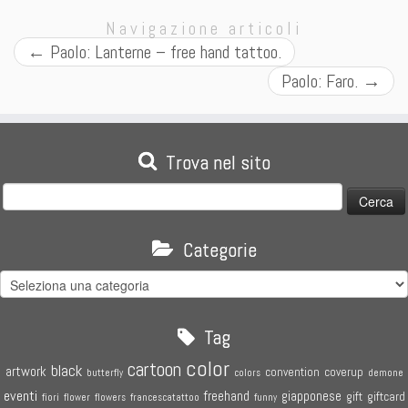
Navigazione articoli
←
Paolo: Lanterne – free hand tattoo.
Paolo: Faro.
→
Trova nel sito
Ricerca
per:
Categorie
Categorie
Tag
color
cartoon
black
artwork
convention
coverup
butterfly
colors
demone
eventi
freehand
giapponese
gift
giftcard
fiori
flower
flowers
francescatattoo
funny