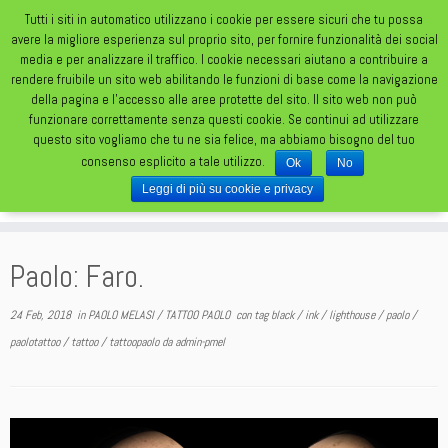
Tutti i siti in automatico utilizzano i cookie per essere sicuri che tu possa
avere la migliore esperienza sul proprio sito, per fornire funzionalità dei social
media e per analizzare il traffico. I cookie necessari aiutano a contribuire a
rendere fruibile un sito web abilitando le funzioni di base come la navigazione
della pagina e l'accesso alle aree protette del sito. Il sito web non può
funzionare correttamente senza questi cookie. Se continui ad utilizzare
TATUAGGI DA UN FOLLE FOLLE MONDO
questo sito vogliamo che tu ne sia felice, ma abbiamo bisogno del tuo
consenso esplicito a tale utilizzo.
Ok
No
Leggi di più su cookie e privacy
Paolo: Faro.
24 Feb, 2018
in
PAOLO MELASI
/
TATTOO PAOLO
con tag
black
/
ink
/
lighthouse
/
paolo
/
paolotattoo
/
tattoo
/
tattoopaolo
da
admin-pmel