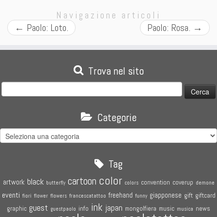
Navigazione articoli
←
Paolo: Loto.
Paolo: Rosa.
→
Trova nel sito
Ricerca
per:
Categorie
Categorie
Tag
color
cartoon
black
artwork
convention
coverup
butterfly
colors
demone
eventi
freehand
giapponese
gift
giftcard
fiori
flower
flowers
francescatattoo
funny
ink
guest
japan
graphic
info
mongolfiera
music
news
guestpaolo
musica