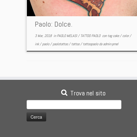
Paolo: Dolce.
3 Mar, 2018
in
PAOLO MELASI
/
TATTOO PAOLO
con tag
cake
/
color
/
ink
/
paolo
/
paolotattoo
/
tattoo
/
tattoopaolo
da
admin-pmel
Trova nel sito
Ricerca
per: