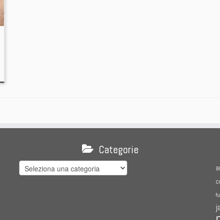
Categorie
Categorie
a
c
f
j