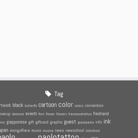
Tag
color
cartoon
black
rtwork
convention
butterfly
colors
eventi
freehand
overup
demone
fiori
flower
flowers
francescatattoo
ink
guest
giapponese
gift
giftcard
graphic
info
unny
guestpaolo
apan
mongolfiera
music
news
newschool
musica
oldschool
paolotattoo
paolo